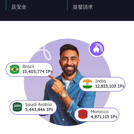
且安全
並發請求
Brazil
13,403,774
IPs
India
12,823,103
IPs
Saudi Arabia
5,443,846
IPs
Morocco
4,871,113
IPs