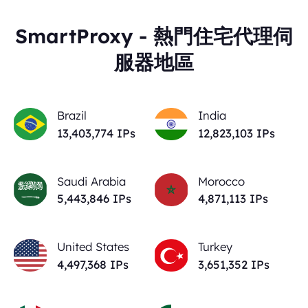
SmartProxy - 熱門住宅代理伺
服器地區
Brazil
India
13,403,774
IPs
12,823,103
IPs
Saudi Arabia
Morocco
5,443,846
IPs
4,871,113
IPs
United States
Turkey
4,497,368
IPs
3,651,352
IPs