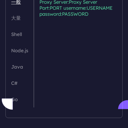
一般
Proxy Server:Proxy Server
Port:PORT username:USERNAME
password:PASSWORD
大量
Shell
Node.js
Java
C#
Go
PHP