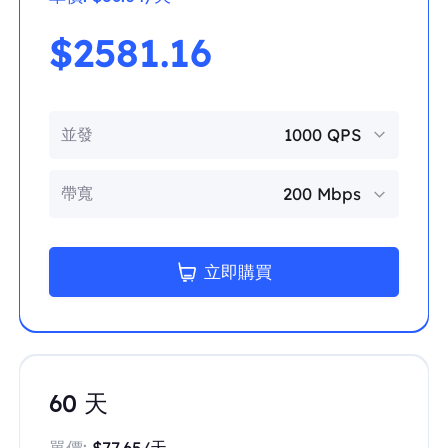
$2581.16
並發
帶寬
立即購買
60 天
單價:
$77.65/天