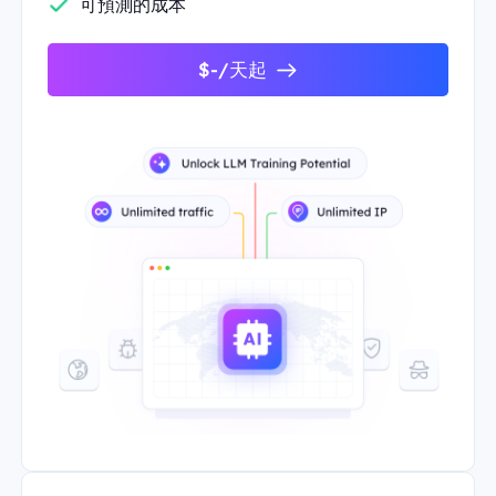
可預測的成本
$-/天起