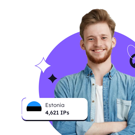
Estonia
4,621
IPs