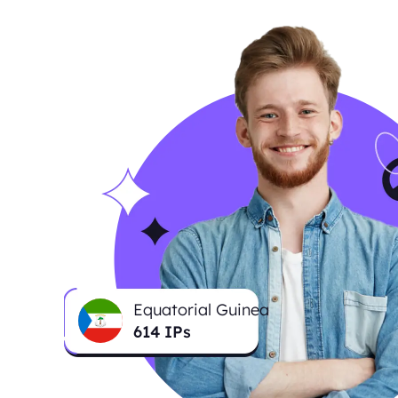
Equatorial Guinea
614
IPs