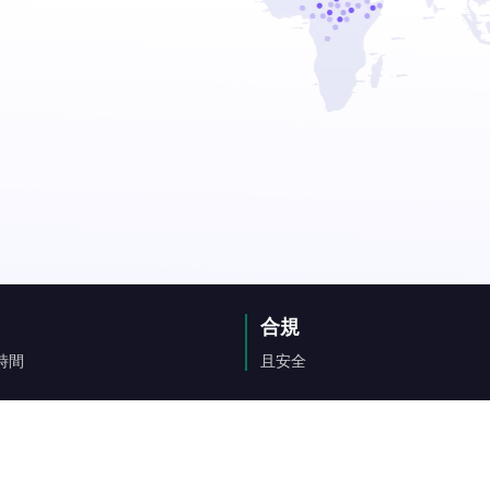
合規
時間
且安全